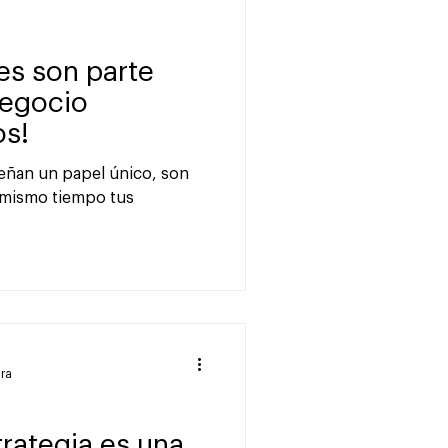
res son parte
negocio
os!
eñan un papel único, son
l mismo tiempo tus
ura
trategia es una