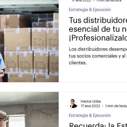
17 ene 2022
1 min de lectura
Estrategia & Ejecución
Tus distribuido
esencial de tu 
¡Profesionalízal
Los distribuidores desemp
tus socios comerciales y a
clientes.⠀
Hector Uribe
17 ene 2022
1 min de lect
Estrategia & Ejecución
Recuerda: la Es