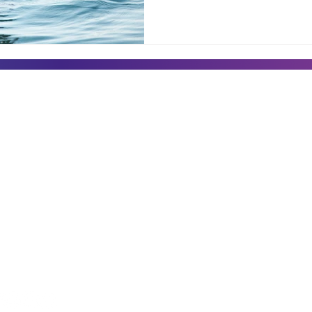
amientas
Comunicación
Legal
Aplicación
Blog
Aviso de pr
Gestión de Prospectos
XBA en los medios
Términos y
Trabaja con nosotros