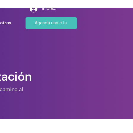
Iniciar sesión
Agenda una cita
otros
tación
 camino al