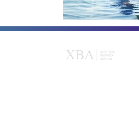
XBA
Herr
Acerca de nosotros
XBA | 
Nuestras membresías
XBA | 
Nuestros expertos
XBA para tu equipo
¿Tienes dudas? Contáctanos: