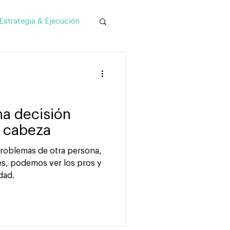
Estrategia & Ejecución
stion Fical
na decisión
tu cabeza
roblemas de otra persona,
es, podemos ver los pros y
dad.