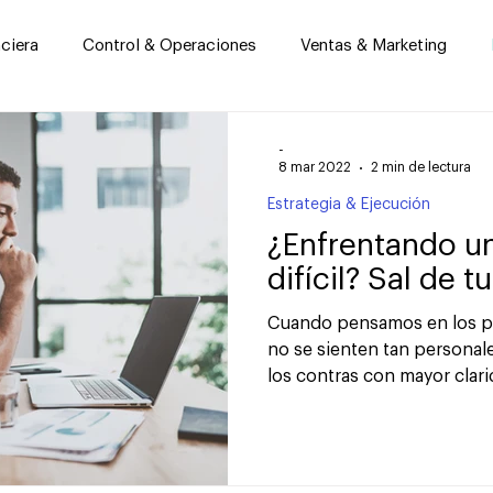
ciera
Control & Operaciones
Ventas & Marketing
ano
Empresa Familiar
Startups & Nuevos Negocios
-
8 mar 2022
2 min de lectura
Estrategia & Ejecución
Tecnología & Sistemas
Responsabilidad Social
Ge
¿Enfrentando u
difícil? Sal de 
Cuando pensamos en los p
no se sienten tan personal
los contras con mayor clari