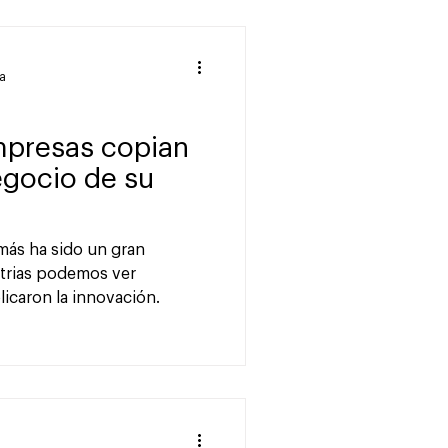
ra
mpresas copian
egocio de su
emás ha sido un gran
strias podemos ver
icaron la innovación.