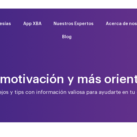
esías
App XBA
Nuestros Expertos
Acerca de nos
Blog
motivación y más orien
jos y tips con información valiosa para ayudarte en tu