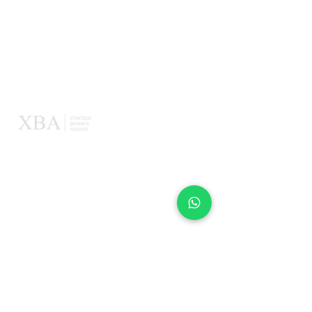
XBA
Acerca de nosotros
Nuestras membresías
Nuestros expertos
XBA para tu equipo
Herramientas
XBA | Aplicación
XBA | Gestión de Prospectos