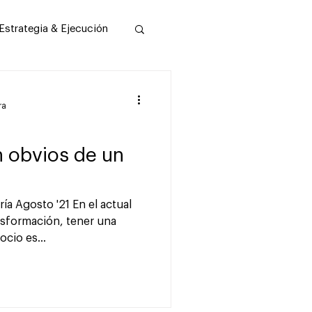
Estrategia & Ejecución
ra
stion Fical
n obvios de un
a Agosto '21 En el ac tual
nsformación, tener una
ocio es...