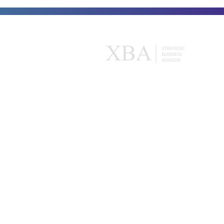
XBA
Herr
Acerca de nosotros
XBA | 
Nuestras membresías
XBA | 
Nuestros expertos
XBA para tu equipo
¿Tienes dudas? Contáctanos:
© XBA APP 2021 - All rights reserved