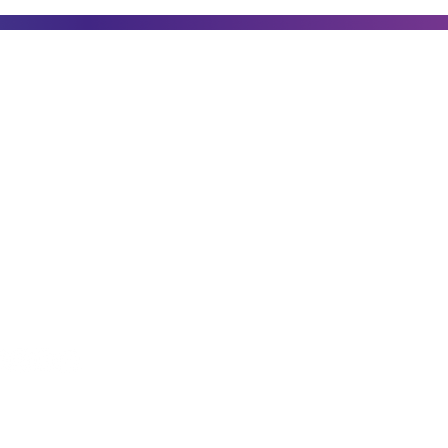
amientas
Comunicación
Legal
Aplicación
Blog
Aviso de pr
Gestión de Prospectos
XBA en los medios
Términos y
Trabaja con nosotros