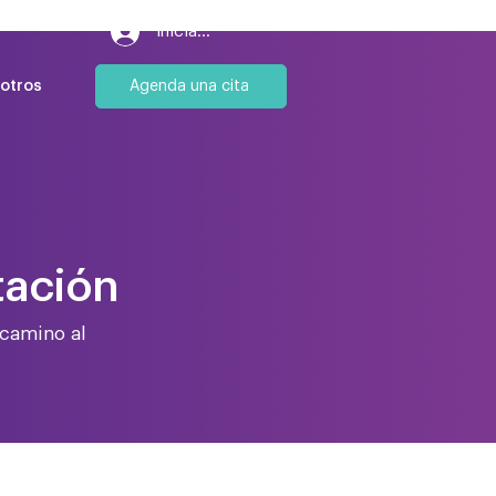
Iniciar sesión
Agenda una cita
otros
tación
 camino al