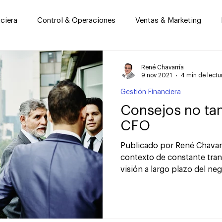
ciera
Control & Operaciones
Ventas & Marketing
ano
Empresa Familiar
Startups & Nuevos Negocios
René Chavarría
9 nov 2021
4 min de lectu
Gestión Financiera
Tecnología & Sistemas
Responsabilidad Social
Ge
Consejos no ta
CFO
Publicado por René Chavarrí
contexto de constante tra
visión a largo plazo del neg