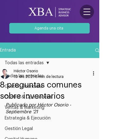
Agenda una cita
Entrada
Todas las entradas
Héctor Osorio
Todas las entradas
10 dic 2021
6 min de lectura
8 preguntas comunes
Gestión Financiera
sobre inventarios
Control & Operaciones
Publicado por Héctor Osorio - 
Ventas & Marketing
Septiembre '21
Estrategia & Ejecución
Gestión Legal