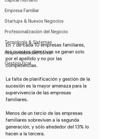
Capital Humano
Empresa Familiar
Startups & Nuevos Negocios
Profesionalización del Negocio
Tecnología & Sistemas
En 7 de cada 10 empresas familiares, 
los puestos directivos se ganan solo 
Responsabilidad Social
por el apellido y no por las 
Gestion Fical
competencias.
La falta de planificación y gestión de la 
sucesión es la mayor amenaza para la 
supervivencia de las empresas 
familiares. ⠀
⠀
Menos de un tercio de las empresas 
familiares sobreviven a la segunda 
generación, y sólo alrededor del 13% lo 
hacen a la tercera.⠀