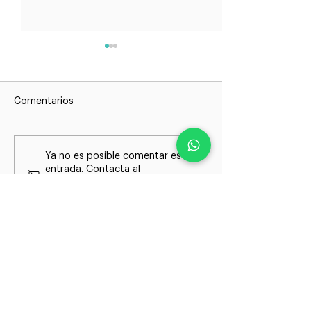
Comentarios
Con quien tengas trato,
¿Qué debo sab
Ya no es posible comentar esta
¡Haz Contrato!
"Cumplimiento"
entrada. Contacta al
propietario del sitio para
empresa?
obtener más información.