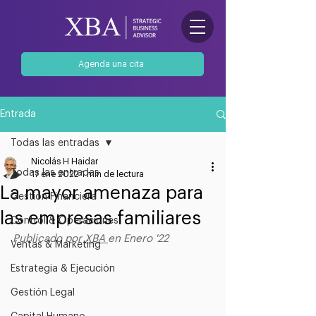
Agenda una cita
Entrada
Todas las entradas
Nicolás H Haidar
Todas las entradas
17 ene 2022
1 min de lectura
La mayor amenaza para
Gestión Financiera
las empresas familiares
Control & Operaciones
Publicado por 
XBA 
en Enero '22
Ventas & Marketing
Estrategia & Ejecución
Gestión Legal