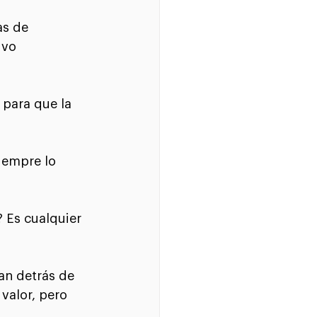
as de 
uvo 
para que la 
iempre lo 
 Es cualquier 
an detrás de 
valor, pero 