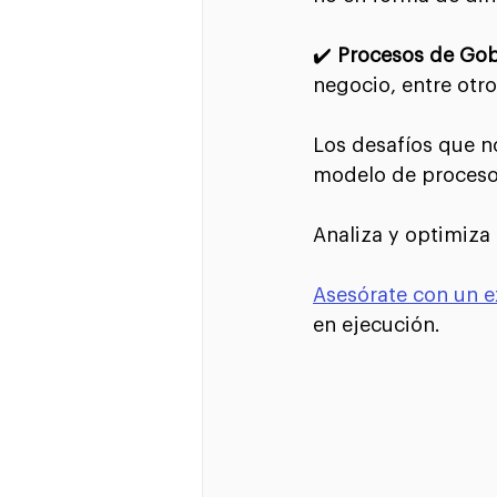
✔️ 
Procesos de Gob
negocio, entre otr
Los desafíos que n
modelo de procesos
Analiza y optimiza
Asesórate con un e
en ejecución. ⠀
⠀