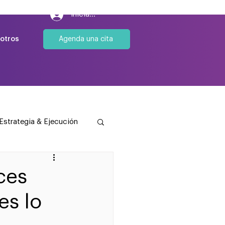
Iniciar sesión
Agenda una cita
otros
Estrategia & Ejecución
ces
es lo
stion Fical