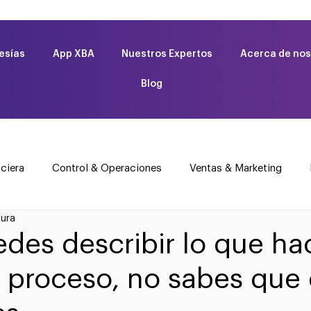
esías
App XBA
Nuestros Expertos
Acerca de nos
Blog
ciera
Control & Operaciones
Ventas & Marketing
tura
ano
Empresa Familiar
Startups & Nuevos Negocios
edes describir lo que ha
proceso, no sabes que 
Tecnología & Sistemas
Responsabilidad Social
Ge