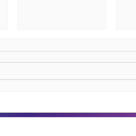
Cambiando el rumbo de tu
8 p
negocio a través del
sobr
conocimiento de otros