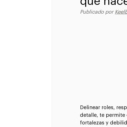
que hac
Publicado por 
K
eelb
Delinear roles, res
detalle, te permit
fortalezas y debili