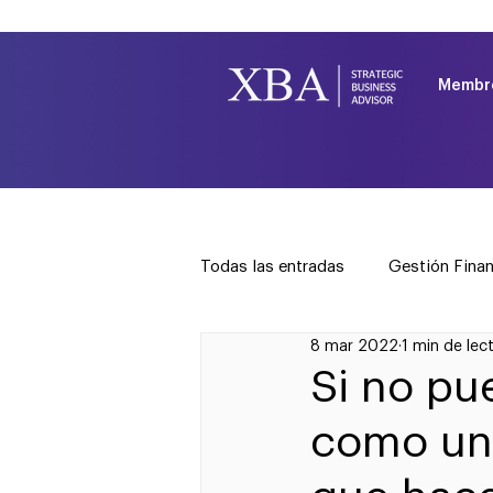
Membr
Todas las entradas
Gestión Finan
8 mar 2022
1 min de lec
Gestión Legal
Capital Hum
Si no pu
como un 
Profesionalización del Negocio